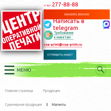
277-88-88
+7 831
ЗАКАЗАТЬ ЗВОНОК
Написать в
telegram
Требования
к макетам
cop-print@cop-print.ru
ОТПРАВИТЬ МАКЕТ
МЕНЮ
Главная страница
Продукция
Сувенирная продукция
Магниты