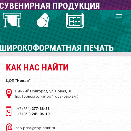
Блокноты
Грамоты
СУВЕНИРНАЯ ПРОДУКЦИЯ
Календари
Дипломы
Буклеты
Наклейки
Кружки, тарелки, посуда
Элитные подарки
Папки
Бланки
Футболки, бейсболки
Подарочные наборы
Брошюры
Текстиль
Картины
Ручки, карандаши
Портреты на холсте
ШИРОКОФОРМАТНАЯ ПЕЧАТЬ
Зажигалки
Магниты
Пакеты бумажные, ПВХ
Брелоки, значки
Баннеры
КАК НАС НАЙТИ
Бизнес-сувениры
Сумки, рюкзаки
Холст
Флешки, электроника
Ежедневники
Чертежи
ЦОП "Новая"
Планы
Нижний Новгород, ул. Новая, 36
Обои
(пл. Горького, метро "Горьковская")
Плакаты
+7 (831)
277-88-88
Модульные картины
+7 (831)
243-06-19
Таблички (ПВХ пленка на
пластике)
cop-print@cop-print.ru