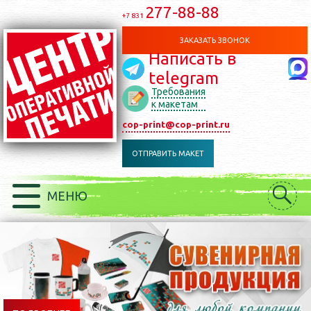
277-88-88
+7 831
ЗАКАЗАТЬ ЗВОНОК
Написать в
telegram
Требования
к макетам
cop-print@cop-print.ru
ОТПРАВИТЬ МАКЕТ
МЕНЮ