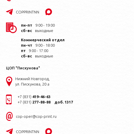
COPPRINTNN
пн-пт
9:00 - 19:00
сб-вс
выходные
Коммерческий отдел
пн-чт
9:00 - 18:00
пт
9:00 - 17:00
сб-вс
выходные
ЦОП "Пискунова"
Нижний Новгород,
ул. Пискунова, 20 а
+7 (831)
419-46-63
+7 (831)
277-88-88
доб. 1317
cop-oper@cop-print.ru
COPPRINTNN