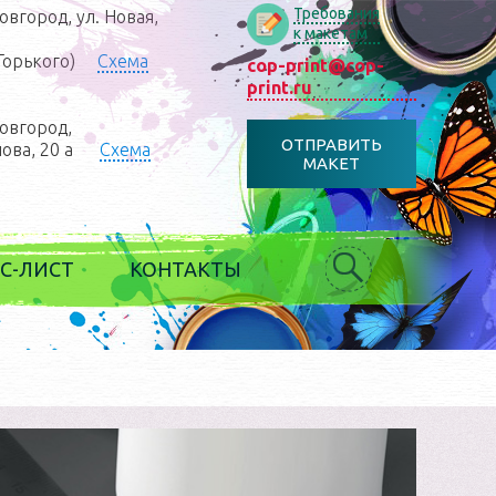
Требования
вгород, ул. Новая,
к макетам
Горького)
Схема
cop-print@cop-
print.ru
овгород,
ОТПРАВИТЬ
нова, 20 а
Схема
МАКЕТ
С-ЛИСТ
КОНТАКТЫ