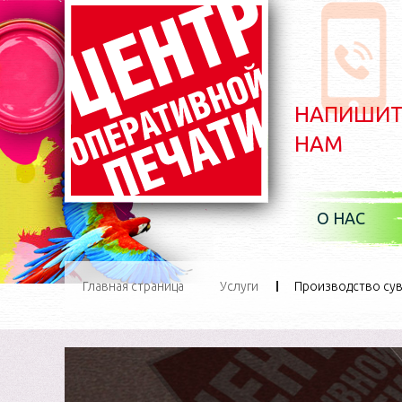
НАПИШИТ
НАМ
О НАС
По
Главная страница
Услуги
Производство су
И
Ус