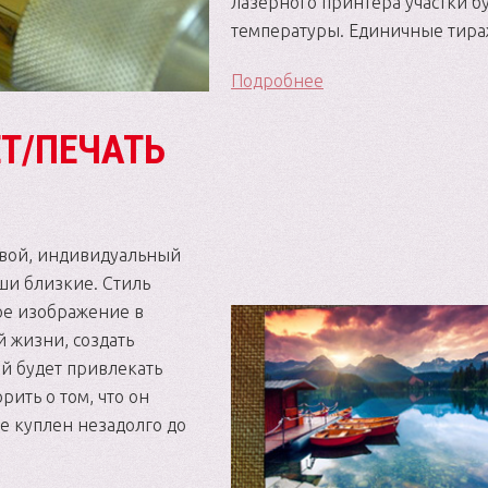
лазерного принтера участки б
температуры. Единичные тира
Подробнее
Т/ПЕЧАТЬ
 свой, индивидуальный
ши близкие. Стиль
ое изображение в
й жизни, создать
й будет привлекать
рить о том, что он
е куплен незадолго до