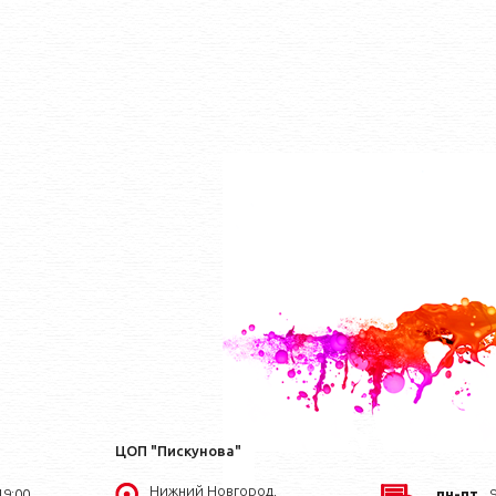
ЦОП "Пискунова"
Нижний Новгород,
19:00
пн-пт
9