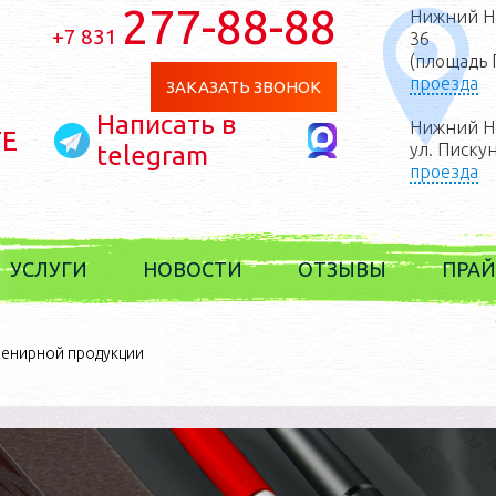
277-88-88
Нижний Но
+7 831
36
(площадь 
проезда
ЗАКАЗАТЬ ЗВОНОК
Написать в
Нижний Н
Е
ул. Писку
telegram
проезда
УСЛУГИ
НОВОСТИ
ОТЗЫВЫ
ПРАЙ
лиграфические
услуги
венирной продукции
зготовление
сувенирки
луги дизайнера