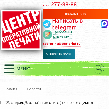
277-88-88
+7 831
ЗАКАЗАТЬ ЗВОНОК
Написать в
telegram
Требования
к макетам
cop-print@cop-print.ru
ОТПРАВИТЬ МАКЕТ
МЕНЮ
Главная
Новости
"23 февраля/8 марта" к нам мчится) скоро все случится