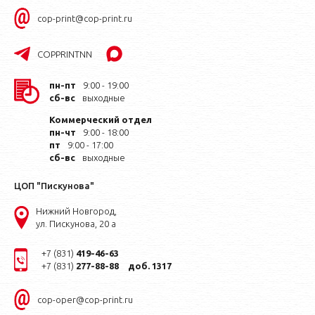
cop-print@cop-print.ru
COPPRINTNN
пн-пт
9:00 - 19:00
сб-вс
выходные
Коммерческий отдел
пн-чт
9:00 - 18:00
пт
9:00 - 17:00
сб-вс
выходные
ЦОП "Пискунова"
Нижний Новгород,
ул. Пискунова, 20 а
+7 (831)
419-46-63
+7 (831)
277-88-88
доб. 1317
cop-oper@cop-print.ru