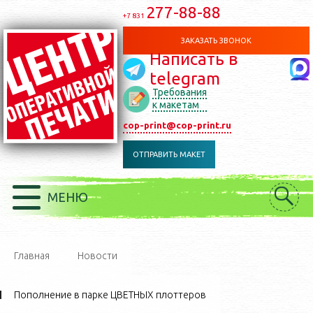
277-88-88
+7 831
ЗАКАЗАТЬ ЗВОНОК
Написать в
telegram
Требования
к макетам
cop-print@cop-print.ru
ОТПРАВИТЬ МАКЕТ
МЕНЮ
Главная
Новости
Пополнение в парке ЦВЕТНЫХ плоттеров