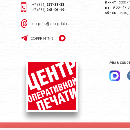
пн-чт
9:00 - 
+7 (831)
277-88-88
пт
9:00 - 17:0
+7 (831)
243-06-19
сб-вс
выход
cop-print@cop-print.ru
COPPRINTNN
Мы в соцс