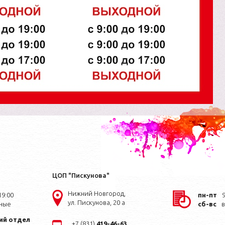
ЦОП "Пискунова"
Нижний Новгород,
19:00
пн-пт
9
ул. Пискунова, 20 а
ные
сб-вс
ий отдел
+7 (831)
419-46-63