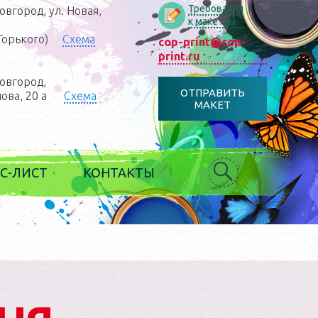
Требования
вгород, ул. Новая,
к макетам
Горького)
Схема
cop-print@cop-
print.ru
овгород,
ОТПРАВИТЬ
нова, 20 а
Схема
МАКЕТ
С-ЛИСТ
КОНТАКТЫ