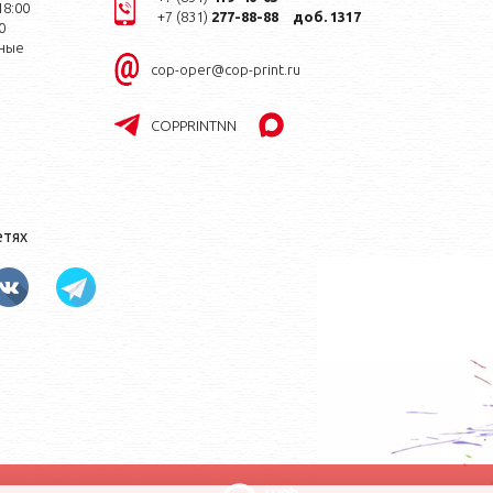
18:00
+7 (831)
277-88-88
доб. 1317
0
ные
cop-oper@cop-print.ru
COPPRINTNN
етях