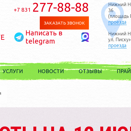
277-88-88
Нижний Но
+7 831
36
(площадь 
проезда
ЗАКАЗАТЬ ЗВОНОК
Написать в
Нижний Н
Е
ул. Писку
telegram
проезда
УСЛУГИ
НОВОСТИ
ОТЗЫВЫ
ПРАЙ
лиграфические
услуги
я
зготовление
сувенирки
луги дизайнера