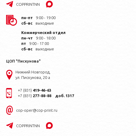
COPPRINTNN
пн-пт
9:00 - 19:00
сб-вс
выходные
Коммерческий отдел
пн-чт
9:00 - 18:00
пт
9:00 - 17:00
сб-вс
выходные
ЦОП "Пискунова"
Нижний Новгород,
ул. Пискунова, 20 а
+7 (831)
419-46-63
+7 (831)
277-88-88
доб. 1317
cop-oper@cop-print.ru
COPPRINTNN