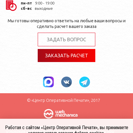
пн-пт
9:00 - 19:00
сб-вс
выходные
Мы готовы оперативно ответить на любые ваши вопросы и
сделать расчет вашего заказа
ЗАДАТЬ ВОПРОС
ЗАКАЗАТЬ РАСЧЕТ
© «Центр Оперативной Печати», 2017
Сайт носит исключительно информационный характер
Работая с сайтом «Центр Оперативной Печати», вы принимаете
и никакая информация, опубликованная на нём, ни при